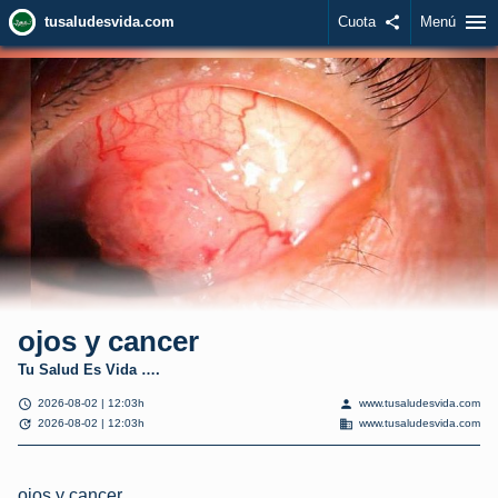
menu
tusaludesvida.com
Cuota
share
Menú
ojos y cancer
Tu Salud Es Vida ….
schedule
person
2026-08-02 | 12:03h
www.tusaludesvida.com
update
domain
2026-08-02 | 12:03h
www.tusaludesvida.com
ojos y cancer