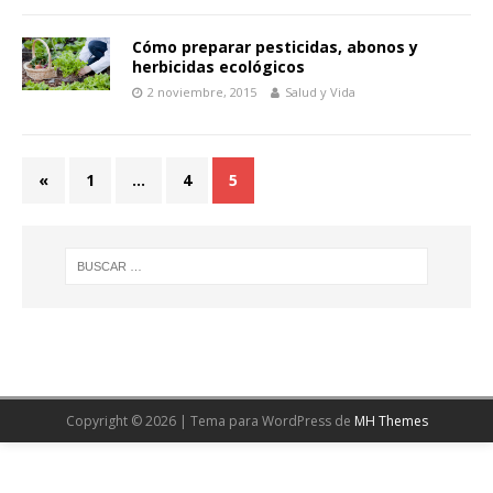
Cómo preparar pesticidas, abonos y
herbicidas ecológicos
2 noviembre, 2015
Salud y Vida
«
1
…
4
5
Copyright © 2026 | Tema para WordPress de
MH Themes