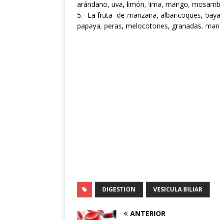
arándano,
uva
,
limón, lima
, mango
,
mosamb
5.-
La fruta
de
manzana,
albaricoques
,
bay
papaya
,
peras
,
melocotones
, granadas,
man
DIGESTION
VESICULA BILIAR
ANTERIOR