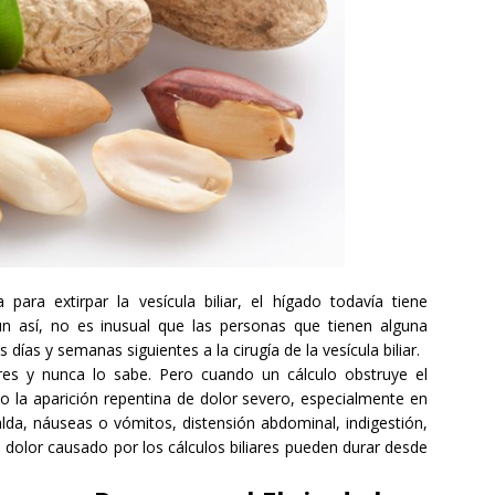
a para
extirpar la vesícula biliar
,
el hígado
todavía tiene
n así
, no es
inusual que las personas
que
tienen alguna
os días y
semanas siguientes a la
cirugía de la vesícula biliar
.
res
y
nunca lo sabe
.
Pero cuando
un cálculo
obstruye
el
mo
la aparición repentina
de
dolor severo
, especialmente
en
alda
,
náuseas
o
vómitos, distensión abdominal
,
indigestión
,
l dolor
causado por los cálculos biliares
pueden
durar desde