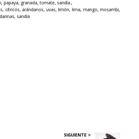
i
,
papaya
,
granada
,
tomate
,
sandía.,
as
,
cítricos
,
arándanos, uvas
,
limón, lima
, mango
,
mosambi
,
darinas
,
sandía
SIGUIENTE