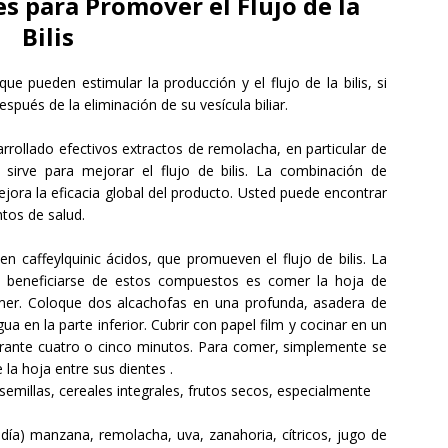
es
para Promover
el Flujo de la
Bilis
 que pueden
estimular
la producción y el flujo
de la bilis
,
si
espués de la eliminación de
su vesícula biliar
.
rrollado
efectivos extractos de remolacha
, en particular
de
l sirve para mejo
rar
el flujo de bilis.
La combinación de
jora la
eficacia global
del producto.
Usted puede encontrar
ntos de salud
.
nen
caffeylquinic
ácidos
, que promueven
el flujo de bilis.
La
beneficiarse de
estos compuestos
es comer la hoja de
mer
.
Coloque dos
alcachofas
en una profunda
,
asadera de
gua en
la parte inferior
.
Cubrir con papel film y
cocinar
en
un
rante cuatro o cinco
minutos
.
Para comer,
simplemente se
e
la hoja entre
sus dientes
.
semillas
,
cereales integrales, frutos secos
, especialmente
 día
)
manzana
, remolacha
, uva
,
zanahoria
,
cítricos
, jugo de