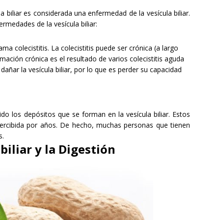
a biliar
es considerada
una
enfermedad de la vesícula biliar
.
ermedades de la vesícula biliar
:
lama
colecistitis
.
La colecistitis
puede ser
crónica
(
a largo
amación crónica es
el resultado de varios
colecistitis aguda
 dañar la
vesícula biliar
,
por lo que es perder
su capacidad
ido
los depósitos
que se forman en
la vesícula biliar
.
Estos
ercibida por años
.
De hecho
, muchas personas que tienen
s
.
biliar
y la Digestión