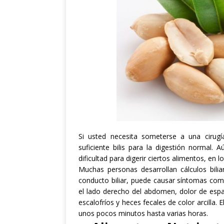
Si usted necesita
someterse a una cirugí
suficiente bilis
para la digestión normal
.
Aú
dificultad para digerir
ciertos alimentos
, en l
Muchas personas desarrollan
cálculos bilia
conducto biliar
, puede
causar síntomas co
el
lado derecho del abdomen
,
dolor de esp
escalofríos
y
heces fecales de color arcilla
.
E
unos pocos minutos
hasta varias horas.