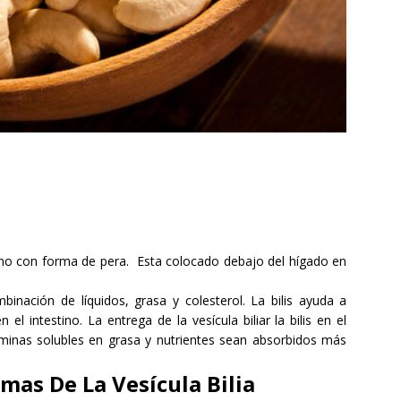
no con forma de pera
. Esta c
olocado debajo del
hígado en
mbinación
de
líquidos
, grasa y
colesterol
.
La bilis
ayuda a
en el intestino
.
La
entrega de la vesícula biliar
la bilis en
el
aminas solubles en grasa
y
nutrientes
sean ab
sorbidos más
mas De La Vesícula Bilia