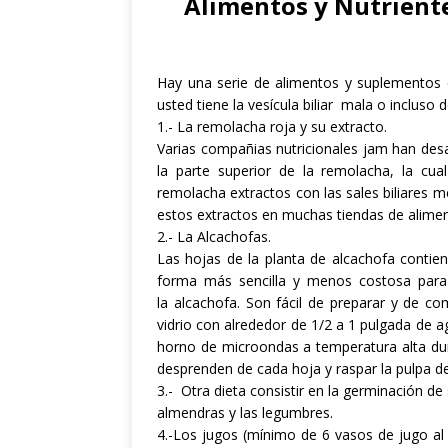
Alimentos y Nutrient
Hay
una serie de alimentos
y
suplementos
usted tiene
la vesícula biliar
mala
o
incluso
d
1.- La remolacha roja
y
su extracto
.
Varias compañias nutricionales jam
han desa
la parte superior de la remolacha, la cua
remolacha
extractos
con las sales biliares
me
estos extractos
en
muchas
tiendas de alime
2.- La A
lcachofas
.
Las hojas
de
la planta de alcachofa
contie
forma más sencilla y
menos costosa para
la
alcachofa
.
Son
fácil de
preparar y de
co
vidrio
con
alrededor de 1/2
a
1
pulgada de a
horno de microondas a temperatura
alta
du
desprenden de cada
hoja
y raspar
la pulpa d
3.- Otra dieta
consistir en
la germinación
de 
almendras
y
las legumbres
.
4.-
Los jugos (
mínimo de
6 vasos de
jugo al