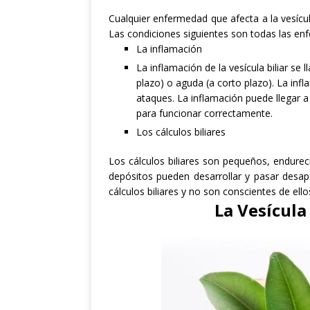
Cualquier
enfermedad que afecta a
la vesícul
Las condiciones siguientes son
todas las
enf
La inflamación
La inflamación
de la vesícula biliar
se l
plazo) o
aguda (a corto plazo
).
La infl
ataques
.
La inflamación
puede llegar a
para funcionar
correctamente
.
Los cálculos biliares
Los cálculos biliares
son pequeños
,
endurec
depósitos pueden
desarrollar
y
pasar desap
cálculos biliares
y
no son conscientes
de ello
La Vesícula 