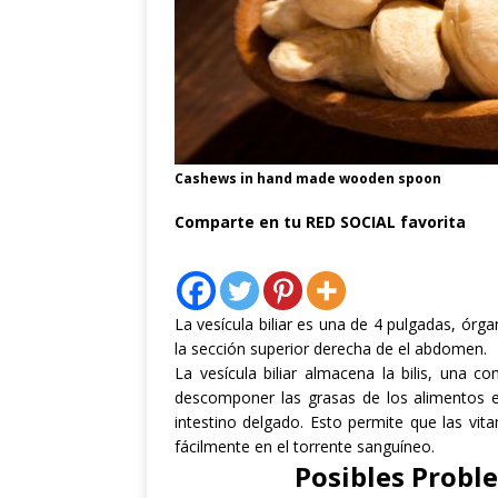
Cashews in hand made wooden spoon
Comparte en tu RED SOCIAL favorita
La vesícula biliar
es una
de 4 pulgadas
,
órga
la sección superior derecha de el
abdomen
.
La vesícula biliar
almacena la bilis
,
una co
descomponer
las grasas de los alimentos
intestino delgado
.
Esto permite que
las vit
fácilmente
en el torrente sanguíneo
.
Posibles
Proble